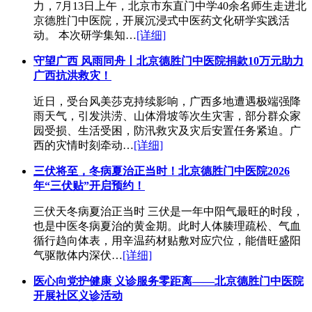
力，7月13日上午，北京市东直门中学40余名师生走进北
京德胜门中医院，开展沉浸式中医药文化研学实践活
动。 本次研学集知…
[详细]
守望广西 风雨同舟丨北京德胜门中医院捐款10万元助力
广西抗洪救灾！
近日，受台风美莎克持续影响，广西多地遭遇极端强降
雨天气，引发洪涝、山体滑坡等次生灾害，部分群众家
园受损、生活受困，防汛救灾及灾后安置任务紧迫。广
西的灾情时刻牵动…
[详细]
三伏将至，冬病夏治正当时！北京德胜门中医院2026
年“三伏贴”开启预约！
三伏天冬病夏治正当时 三伏是一年中阳气最旺的时段，
也是中医冬病夏治的黄金期。此时人体腠理疏松、气血
循行趋向体表，用辛温药材贴敷对应穴位，能借旺盛阳
气驱散体内深伏…
[详细]
医心向党护健康 义诊服务零距离——北京德胜门中医院
开展社区义诊活动