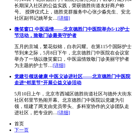
长期深入社区的公益实践，荣获德胜街道友好商户称
号。 授牌仪式上，德胜党群服务中心张少淼先生、安北
社区副书记姚琴女…
[详细]
微笑窗口 中医温情——北京德胜门中医院举办5·12护士
节活动，致敬门诊最美守护者
五月的京城，繁花似锦，白衣闪耀。在第115个国际护士
节到来之际，5月8日下午，北京德胜门中医院在会议室
举办了一场以微笑窗口，中医温情致敬门诊美丽守护者
为主题的护士节…
[详细]
党建引领送健康 中医义诊进社区——北京德胜门中医院
走进“邻里节”开展公益义诊活动
5月10日上午，北京市西城区德胜街道社区与德外大街东
社区邻里节热闹开幕。北京德胜门中医院以党建为引
领，组建了两支由党员带头、多科室协作的义诊团队走
进社区，把专业的…
[详细]
首页
下一页