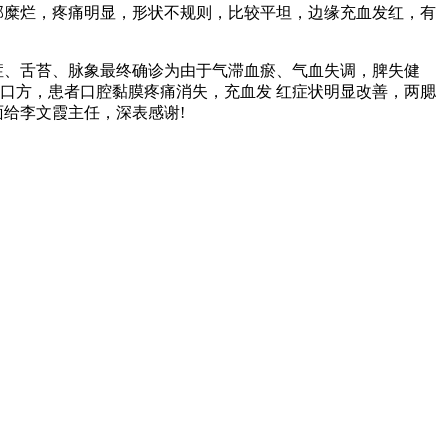
部糜烂，疼痛明显，形状不规则，比较平坦，边缘充血发红，有
症、舌苔、脉象最终确诊为由于气滞血瘀、气血失调，脾失健
口方，患者口腔黏膜疼痛消失，充血发 红症状明显改善，两腮
给李文霞主任，深表感谢!