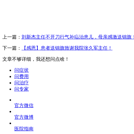
上一篇：
刘新杰主任不开刀行气补疝治患儿，母亲感激送锦旗
下一篇：
【感恩】患者送锦旗致谢我院张久军主任！
文章不够详细，我还想问点啥！
问症状
问费用
问治疗
问专家
官方微信
官方微博
医院指南