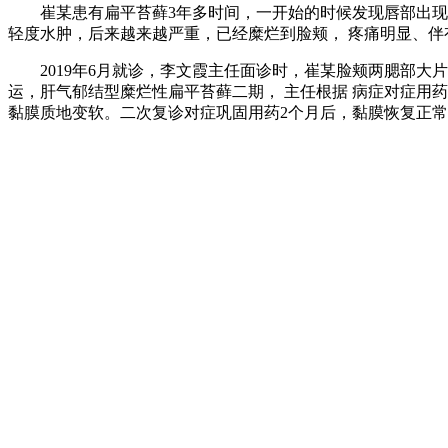
崔某患有扁平苔藓3年多时间，一开始的时候发现唇部出现圆
轻度水肿，后来越来越严重，已经糜烂到脸颊， 疼痛明显、
2019年6月就诊，李文霞主任面诊时，崔某脸颊两腮部大
运，肝气郁结型糜烂性扁平苔藓二期， 主任根据 病症对症用
黏膜质地变软。二次复诊对症巩固用药2个月后，黏膜恢复正常