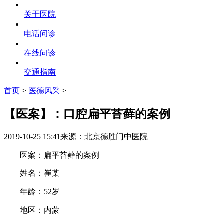
关于医院
电话问诊
在线问诊
交通指南
首页
>
医德风采
>
【医案】：口腔扁平苔藓的案例
2019-10-25 15:41
来源：北京德胜门中医院
医案：扁平苔藓的案例
姓名：崔某
年龄：52岁
地区：内蒙