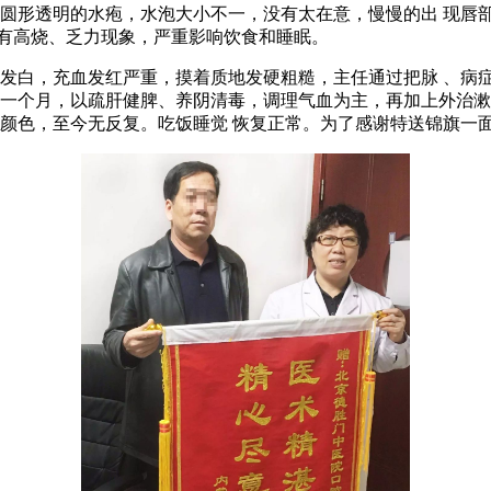
形透明的水疱，水泡大小不一，没有太在意，慢慢的出 现唇
伴有高烧、乏力现象，严重影响饮食和睡眠。
片发白，充血发红严重，摸着质地发硬粗糙，主任通过把脉 、病
药一个月，以疏肝健脾、养阴清毒，调理气血为主，再加上外治漱
颜色，至今无反复。吃饭睡觉 恢复正常。为了感谢特送锦旗一面