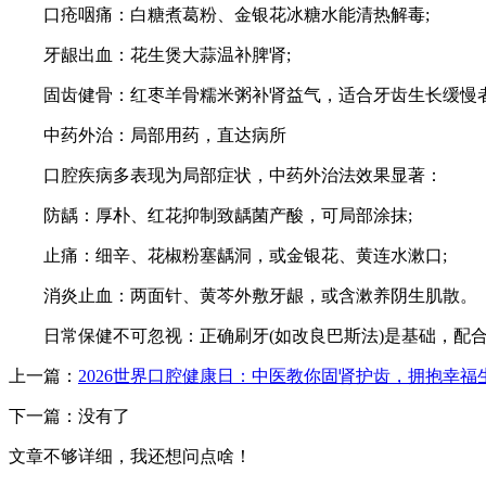
口疮咽痛：白糖煮葛粉、金银花冰糖水能清热解毒;
牙龈出血：花生煲大蒜温补脾肾;
固齿健骨：红枣羊骨糯米粥补肾益气，适合牙齿生长缓慢
中药外治：局部用药，直达病所
口腔疾病多表现为局部症状，中药外治法效果显著：
防龋：厚朴、红花抑制致龋菌产酸，可局部涂抹;
止痛：细辛、花椒粉塞龋洞，或金银花、黄连水漱口;
消炎止血：两面针、黄芩外敷牙龈，或含漱养阴生肌散。
日常保健不可忽视：正确刷牙(如改良巴斯法)是基础，配合
上一篇：
2026世界口腔健康日：中医教你固肾护齿，拥抱幸福
下一篇：没有了
文章不够详细，我还想问点啥！