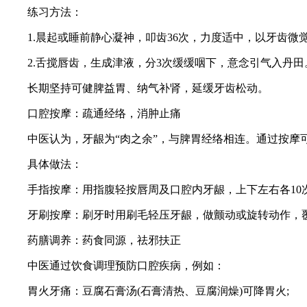
练习方法：
1.晨起或睡前静心凝神，叩齿36次，力度适中，以牙齿微觉
2.舌搅唇齿，生成津液，分3次缓缓咽下，意念引气入丹田
长期坚持可健脾益胃、纳气补肾，延缓牙齿松动。
口腔按摩：疏通经络，消肿止痛
中医认为，牙龈为“肉之余”，与脾胃经络相连。通过按摩
具体做法：
手指按摩：用指腹轻按唇周及口腔内牙龈，上下左右各10次，
牙刷按摩：刷牙时用刷毛轻压牙龈，做颤动或旋转动作，覆
药膳调养：药食同源，祛邪扶正
中医通过饮食调理预防口腔疾病，例如：
胃火牙痛：豆腐石膏汤(石膏清热、豆腐润燥)可降胃火;