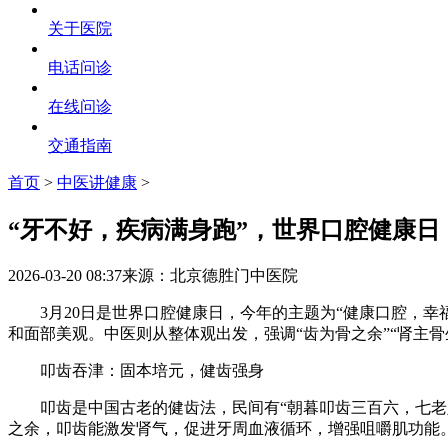
关于医院
电话问诊
在线问诊
交通指南
首页
>
中医讲健康
>
“牙不好，疾病满身跑”，世界口腔健康
2026-03-20 08:37
来源：北京德胜门中医院
3月20日是世界口腔健康日，今年的主题为“健康口腔，幸
和面部美观。中医则从整体观出发，强调“齿为骨之余”“肾主
叩齿吞津：固本培元，健齿强身
叩齿是中国古老的健齿法，民间有“朝暮叩齿三百六，七老八
之余，叩齿能激发肾气，促进牙周血液循环，增强咀嚼肌功能