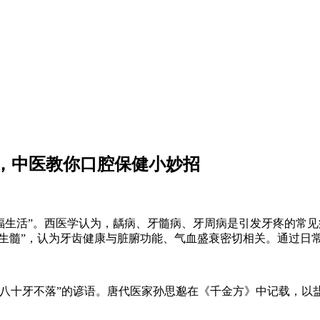
日，中医教你口腔保健小妙招
福生活”。西医学认为，龋病、牙髓病、牙周病是引发牙疼的常
骨生髓”，认为牙齿健康与脏腑功能、气血盛衰密切相关。通过日
十牙不落”的谚语。唐代医家孙思邈在《千金方》中记载，以盐
。