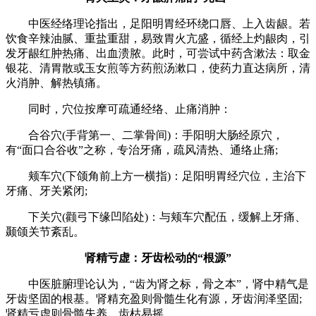
中医经络理论指出，足阳明胃经环绕口唇、上入齿龈。若
饮食辛辣油腻、重盐重甜，易致胃火亢盛，循经上灼龈肉，引
发牙龈红肿热痛、出血溃脓。此时，可尝试中药含漱法：取金
银花、清胃散或玉女煎等方药煎汤漱口，使药力直达病所，清
火消肿、解热镇痛。
同时，穴位按摩可疏通经络、止痛消肿：
合谷穴(手背第一、二掌骨间)：手阳明大肠经原穴，
有“面口合谷收”之称，专治牙痛，疏风清热、通络止痛;
颊车穴(下颌角前上方一横指)：足阳明胃经穴位，主治下
牙痛、牙关紧闭;
下关穴(颧弓下缘凹陷处)：与颊车穴配伍，缓解上牙痛、
颞颌关节紊乱。
肾精亏虚：牙齿松动的“根源”
中医脏腑理论认为，“齿为肾之标，骨之本”，肾中精气是
牙齿坚固的根基。肾精充盈则骨髓生化有源，牙齿润泽坚固;
肾精亏虚则骨髓失养，齿枯易摇。