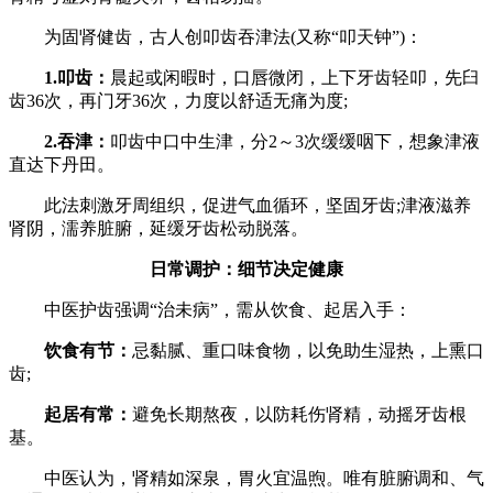
为固肾健齿，古人创叩齿吞津法(又称“叩天钟”)：
1.叩齿：
晨起或闲暇时，口唇微闭，上下牙齿轻叩，先臼
齿36次，再门牙36次，力度以舒适无痛为度;
2.吞津：
叩齿中口中生津，分2～3次缓缓咽下，想象津液
直达下丹田。
此法刺激牙周组织，促进气血循环，坚固牙齿;津液滋养
肾阴，濡养脏腑，延缓牙齿松动脱落。
日常调护：细节决定健康
中医护齿强调“治未病”，需从饮食、起居入手：
饮食有节：
忌黏腻、重口味食物，以免助生湿热，上熏口
齿;
起居有常：
避免长期熬夜，以防耗伤肾精，动摇牙齿根
基。
中医认为，肾精如深泉，胃火宜温煦。唯有脏腑调和、气