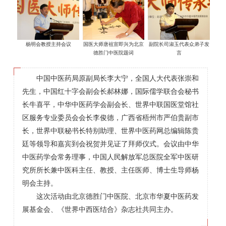
杨明会教授主持会议
国医大师唐祖宣即兴为北京
副院长司淑玉代表众弟子发
德胜门中医院题词
言
中国中医药局原副局长李大宁，全国人大代表张崇和
先生，中国红十字会副会长郝林娜，国际儒学联合会秘书
长牛喜平，中华中医药学会副会长、世界中联国医堂馆社
区服务专业委员会会长李俊德，广西省梧州市严伯贵副市
长，世界中联秘书长特别助理、世界中医药网总编辑陈贵
廷等领导和嘉宾到会祝贺并见证了拜师仪式。会议由中华
中医药学会常务理事，中国人民解放军总医院全军中医研
究所所长兼中医科主任、教授、主任医师、博士生导师杨
明会主持。
这次活动由北京德胜门中医院、北京市华夏中医药发
展基金会、《世界中西医结合》杂志社共同主办。