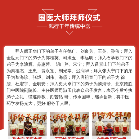
拜入颜正华门下的弟子有任德广、刘良芳、王英、孙伟；拜入
金世元门下的弟子为郭桂英、司淑玉、李远明；拜入石学敏门下的
弟子为李浪辉、苏惠萍、 胡广芹、宋宁；拜入吕景山门下的弟子
为秦祖杰、王忠、贾永宽、刘光亭、迟润华；拜入张大宁门下的弟
子为黎海珍、张炬、刘伟、海霞；拜入唐祖宣门下的弟子为 徐
裴、杜宏宇、金明安；拜入史大卓门下的弟子为黎海珍。北京德胜
门中医院副院长、主任医师司淑玉代表众弟子发言，表示今后将执
弟子之礼，谨遵师教，刻苦钻 研，传承国粹，继承创新，将中医
药学发扬光大，更好 服务于人民。