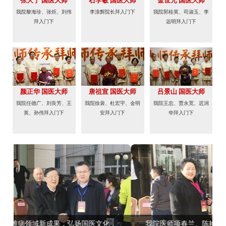
张大宁 国医大师
石学敏 国医大师
金世元 国医大师
我院黎海珍、张炬、刘伟
李浪辉院长拜入门下
我院郭桂英、司淑玉、李
拜入门下
远明拜入门下
颜正华 国医大师
唐祖宣 国医大师
吕景山 国医大师
我院任德广、刘良芳、王
我院徐裴、杜宏宇、金明
我院王忠、贾永宽、迟润
英、孙伟拜入门下
安拜入门下
华拜入门下
我院医师项春兰、陈艳玲和国医大师、教师及学士们共