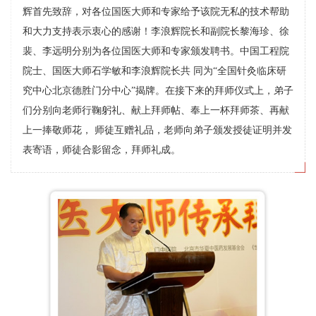
辉首先致辞，对各位国医大师和专家给予该院无私的技术帮助
和大力支持表示衷心的感谢！李浪辉院长和副院长黎海珍、徐
裴、李远明分别为各位国医大师和专家颁发聘书。中国工程院
院士、国医大师石学敏和李浪辉院长共 同为“全国针灸临床研
究中心北京德胜门分中心”揭牌。在接下来的拜师仪式上，弟子
们分别向老师行鞠躬礼、献上拜师帖、奉上一杯拜师茶、再献
上一捧敬师花， 师徒互赠礼品，老师向弟子颁发授徒证明并发
表寄语，师徒合影留念，拜师礼成。