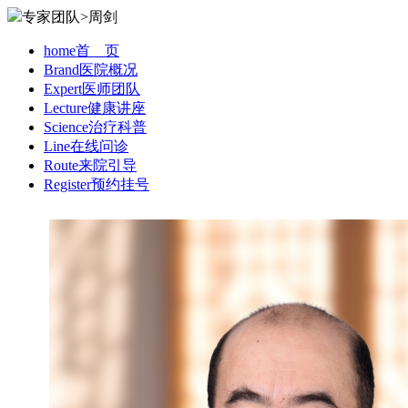
专家团队>周剑
home
首 页
Brand
医院概况
Expert
医师团队
Lecture
健康讲座
Science
治疗科普
Line
在线问诊
Route
来院引导
Register
预约挂号