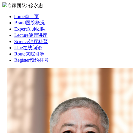
专家团队>徐永忠
home
首 页
Brand
医院概况
Expert
医师团队
Lecture
健康讲座
Science
治疗科普
Line
在线问诊
Route
来院引导
Register
预约挂号