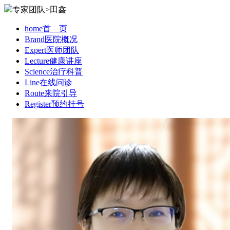
专家团队>田鑫
home
首 页
Brand
医院概况
Expert
医师团队
Lecture
健康讲座
Science
治疗科普
Line
在线问诊
Route
来院引导
Register
预约挂号