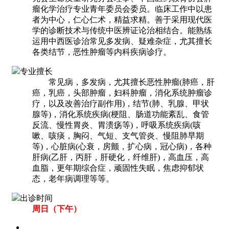
瘤化学治疗专业青年委员会委员。临床工作中以患
者为中心，仁心仁术，精益求精。善于采用现代医
学的诊断技术与传统中医辨证论治相结合。能熟练
运用中西医诊治常见多发病、疑难杂症，尤其擅长
各类结节，恶性肿瘤等内科疾病诊疗。
专业擅长
常见病，多发病，尤其擅长恶性肿瘤(肺癌，肝
癌，乳癌，头部肿瘤，妇科肿瘤，消化系统肿瘤诊
疗，以及改善治疗副作用)，结节(肺、乳腺、甲状
腺等)，消化系统疾病(梗阻、肠道功能紊乱、食管
反流、慢性胃炎、胃溃疡等)，呼吸系统疾病(咳
嗽、咳痰，胸闷、气短、支气管炎、慢阻肺早期
等)，心脏病(心衰，房颤，扩心病，冠心病)，各种
肝病(乙肝，丙肝，肝硬化，纤维肝)，高血压，高
血脂，更年期综合症，顽固性失眠，焦虑抑郁状
态，老年病调理等等。
出诊时间
周日（下午）