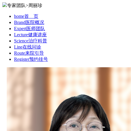
专家团队>周丽珍
home
首 页
Brand
医院概况
Expert
医师团队
Lecture
健康讲座
Science
治疗科普
Line
在线问诊
Route
来院引导
Register
预约挂号