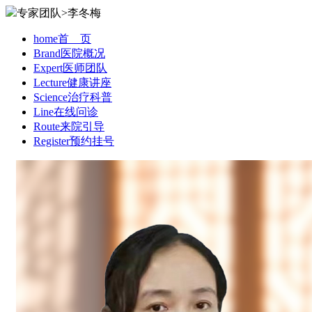
专家团队>李冬梅
home
首 页
Brand
医院概况
Expert
医师团队
Lecture
健康讲座
Science
治疗科普
Line
在线问诊
Route
来院引导
Register
预约挂号