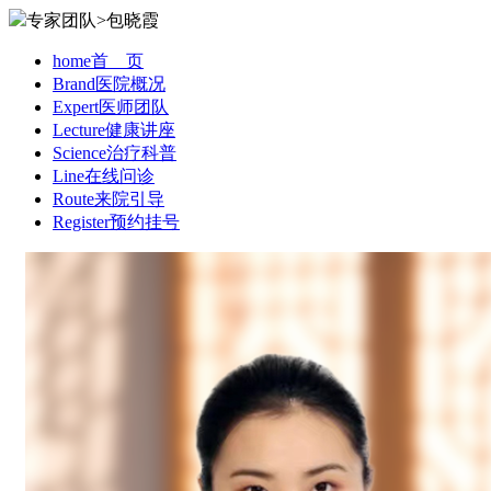
专家团队>包晓霞
home
首 页
Brand
医院概况
Expert
医师团队
Lecture
健康讲座
Science
治疗科普
Line
在线问诊
Route
来院引导
Register
预约挂号