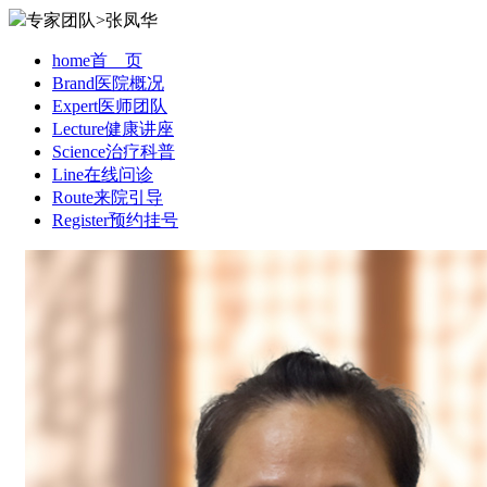
专家团队>张凤华
home
首 页
Brand
医院概况
Expert
医师团队
Lecture
健康讲座
Science
治疗科普
Line
在线问诊
Route
来院引导
Register
预约挂号