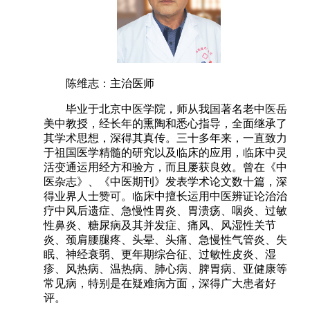
陈维志：主治医师
毕业于北京中医学院，师从我国著名老中医岳
美中教授，经长年的熏陶和悉心指导，全面继承了
其学术思想，深得其真传。三十多年来，一直致力
于祖国医学精髓的研究以及临床的应用，临床中灵
活变通运用经方和验方，而且屡获良效。曾在《中
医杂志》、《中医期刊》发表学术论文数十篇，深
得业界人士赞可。临床中擅长运用中医辨证论治治
疗中风后遗症、急慢性胃炎、胃溃疡、咽炎、过敏
性鼻炎、糖尿病及其并发症、痛风、风湿性关节
炎、颈肩腰腿疼、头晕、头痛、急慢性气管炎、失
眠、神经衰弱、更年期综合征、过敏性皮炎、湿
疹、风热病、温热病、肺心病、脾胃病、亚健康等
常见病，特别是在疑难病方面，深得广大患者好
评。