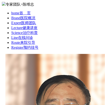
专家团队>陈维志
home
首 页
Brand
医院概况
Expert
医师团队
Lecture
健康讲座
Science
治疗科普
Line
在线问诊
Route
来院引导
Register
预约挂号