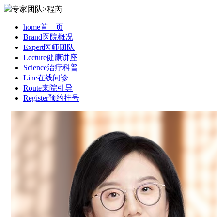
专家团队>程芮
home
首 页
Brand
医院概况
Expert
医师团队
Lecture
健康讲座
Science
治疗科普
Line
在线问诊
Route
来院引导
Register
预约挂号