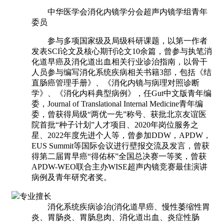
中华医学会消化内镜学分会超声内镜学组青年
委员
参与多项国家级及局级科研课题，以第一作者
发表SCI论文及核心期刊论文10余篇，曾参与执笔消
化道早癌及消化道出血相关行业诊治指南，以骨干
人员参与编写消化系统疾病相关书籍3部，包括《结
直肠癌管理手册》、《消化内镜与病理对照诊断
学》、《消化内科典型病例》，任Gut中文版青年编
委，Journal of Translational Internal Medicine青年编
委，曾获得局级“两优一先”称号、获批北京友谊医
院首批“种子计划”人才项目、2020年岗位服务之
星、2022年度先进个人等，曾参加DDW，APDW，
EUS Summit等国际会议进行壁报交流及发言，曾获
得第二届胃早癌“得佑杯”全国总决赛一等奖，曾获
APDW-WEO联合主办WISE超声内镜竞赛最佳演讲
病例及青年研究者奖。
专业擅长
消化系统疾病诊治(消化道早癌、慢性萎缩性胃
炎、胃肠炎、胃肠息肉、消化道出血、炎症性肠