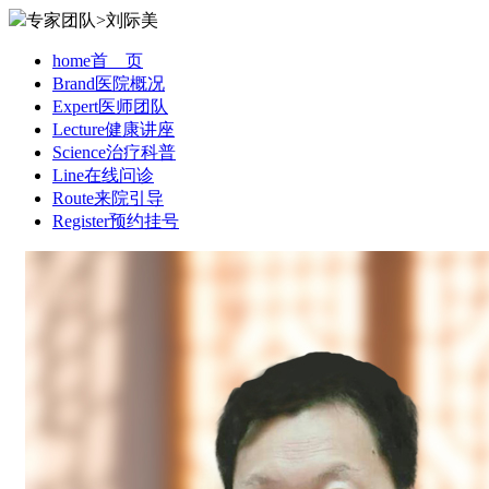
专家团队>刘际美
home
首 页
Brand
医院概况
Expert
医师团队
Lecture
健康讲座
Science
治疗科普
Line
在线问诊
Route
来院引导
Register
预约挂号