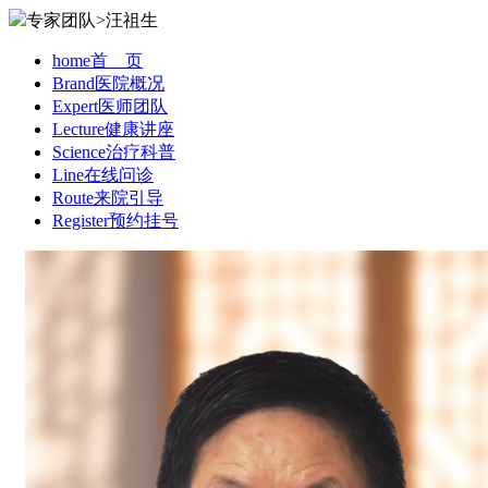
专家团队>汪祖生
home
首 页
Brand
医院概况
Expert
医师团队
Lecture
健康讲座
Science
治疗科普
Line
在线问诊
Route
来院引导
Register
预约挂号