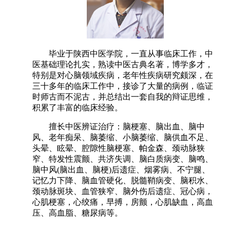
毕业于陕西中医学院，一直从事临床工作，中
医基础理论扎实，熟读中医古典名著，博学多才，
特别是对心脑领域疾病，老年性疾病研究颇深，在
三十多年的临床工作中，接诊了大量的病例，临证
时师古而不泥古，并总结出一套自我的辩证思维，
积累了丰富的临床经验。
擅长中医辨证治疗：脑梗塞、脑出血、脑中
风、老年痴呆、脑萎缩、小脑萎缩、脑供血不足、
头晕、眩晕、腔隙性脑梗塞、帕金森、颈动脉狭
窄、特发性震颤、共济失调、脑白质病变、脑鸣、
脑中风(脑出血、脑梗)后遗症、烟雾病、不宁腿、
记忆力下降、脑血管硬化、脱髓鞘病变、脑积水、
颈动脉斑块、血管狭窄、脑外伤后遗症、冠心病，
心肌梗塞，心绞痛，早搏，房颤，心肌缺血，高血
压、高血脂、糖尿病等。