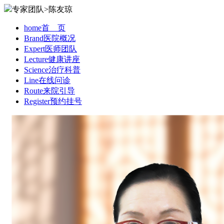
专家团队>陈友琼
home
首 页
Brand
医院概况
Expert
医师团队
Lecture
健康讲座
Science
治疗科普
Line
在线问诊
Route
来院引导
Register
预约挂号