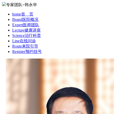
专家团队>韩永华
home
首 页
Brand
医院概况
Expert
医师团队
Lecture
健康讲座
Science
治疗科普
Line
在线问诊
Route
来院引导
Register
预约挂号