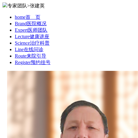
专家团队>张建英
home
首 页
Brand
医院概况
Expert
医师团队
Lecture
健康讲座
Science
治疗科普
Line
在线问诊
Route
来院引导
Register
预约挂号