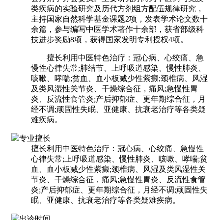
类疾病的实验研究及历代方剂组方配伍规律研究，
主持国家自然科学基金课题2项，发表学术论文数十
余篇，参与编写中医学术著作十余部，获省部级科
技进步奖励8项，获得国家发明专利授权4项。
擅长利用中医特色治疗：冠心病、心绞痛、急
慢性心律失常;肺结节、上呼吸道感染、慢性肺炎、
咳嗽、哮喘;贫血、血小板减少性紫癜;颈椎病、风湿
及类风湿性关节炎、干燥综合征，痛风;急慢性胃
炎、反流性食管炎;产后抑郁症、更年期综合征，月
经不调;顽固性失眠、亚健康、抗衰老治疗等各类疑
难疾病。
专业擅长
擅长利用中医特色治疗：冠心病、心绞痛、急慢性
心律失常;上呼吸道感染、慢性肺炎、咳嗽、哮喘;贫
血、血小板减少性紫癜;颈椎病、风湿及类风湿性关
节炎、干燥综合征，痛风;急慢性胃炎、反流性食管
炎;产后抑郁症、更年期综合征，月经不调;顽固性失
眠、亚健康、抗衰老治疗等各类疑难疾病。
出诊时间