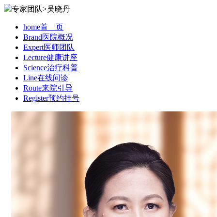
专家团队>吴晓丹
home
首 页
Brand
医院概况
Expert
医师团队
Lecture
健康讲座
Science
治疗科普
Line
在线问诊
Route
来院引导
Register
预约挂号