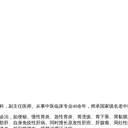
，副主任医师。从事中医临床专业40余年，师承国家级名老中
治，如便秘、慢性胃炎、急性胃炎、胃溃疡、胃下垂、胃黏膜
肪肝、自身免疫性肝病。同时擅长原发性肝癌、肝腺瘤、局灶性