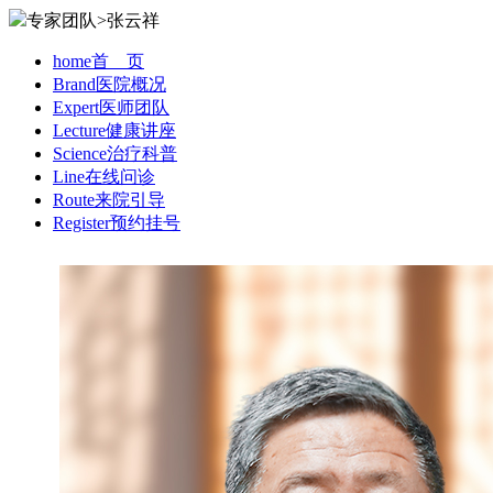
专家团队>张云祥
home
首 页
Brand
医院概况
Expert
医师团队
Lecture
健康讲座
Science
治疗科普
Line
在线问诊
Route
来院引导
Register
预约挂号