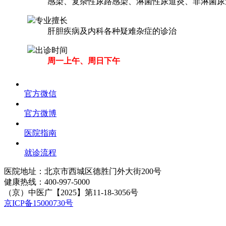
感染、复杂性尿路感染、淋菌性尿道炎、非淋菌尿
专业擅长
肝胆疾病及内科各种疑难杂症的诊治
出诊时间
周一上午、周日下午
官方微信
官方微博
医院指南
就诊流程
医院地址：北京市西城区德胜门外大街200号
健康热线：
400-997-5000
（京）中医广【2025】第11-18-3056号
京ICP备15000730号