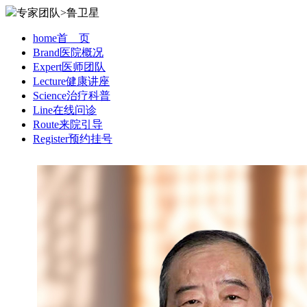
专家团队>鲁卫星
home
首 页
Brand
医院概况
Expert
医师团队
Lecture
健康讲座
Science
治疗科普
Line
在线问诊
Route
来院引导
Register
预约挂号