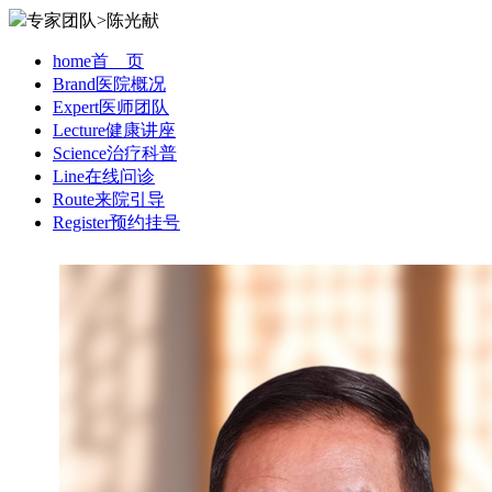
专家团队>陈光献
home
首 页
Brand
医院概况
Expert
医师团队
Lecture
健康讲座
Science
治疗科普
Line
在线问诊
Route
来院引导
Register
预约挂号