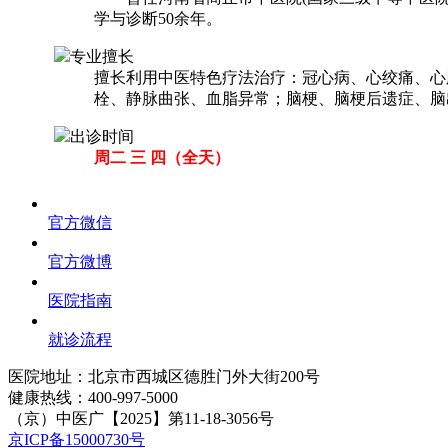
学与诊断50余年。
专业擅长
擅长利用中医特色疗法治疗：冠心病、心绞痛、心
栓、静脉曲张、血脂异常；脑梗、脑梗后遗症、脑
出诊时间
周二 三 四（全天）
官方微信
官方微博
医院指南
就诊流程
医院地址：北京市西城区德胜门外大街200号
健康热线：
400-997-5000
（京）中医广【2025】第11-18-3056号
京ICP备15000730号