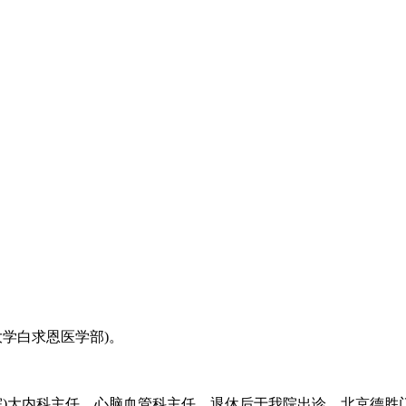
学白求恩医学部)。
)大内科主任、心脑血管科主任，退休后于我院出诊，北京德胜