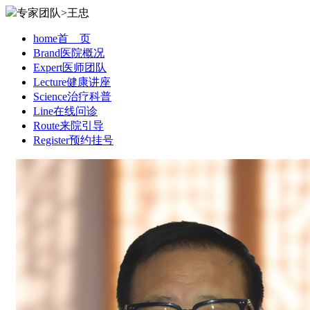
专家团队>王忠
home
首 页
Brand
医院概况
Expert
医师团队
Lecture
健康讲座
Science
治疗科普
Line
在线问诊
Route
来院引导
Register
预约挂号