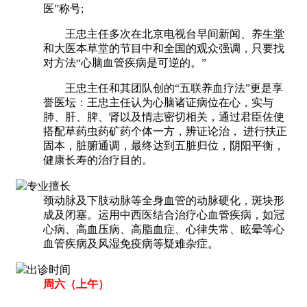
医”称号;
王忠主任多次在北京电视台早间新闻、养生堂
和大医本草堂的节目中和全国的观众强调，只要找
对方法“心脑血管疾病是可逆的。”
王忠主任和其团队创的“五联养血疗法”更是享
誉医坛：王忠主任认为心脑诸证病位在心，实与
肺、肝、脾、肾以及情志密切相关，通过君臣佐使
搭配草药虫药矿药个体一方，辨证论治， 进行扶正
固本，脏腑通调，最终达到五脏归位，阴阳平衡，
健康长寿的治疗目的。
专业擅长
颈动脉及下肢动脉等全身血管的动脉硬化，斑块形
成及闭塞。运用中西医结合治疗心血管疾病，如冠
心病、高血压病、高脂血症、心律失常、眩晕等心
血管疾病及风湿免疫病等疑难杂症。
出诊时间
周六（上午）