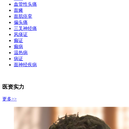
血管性头痛
面瘫
面肌痉挛
偏头痛
三叉神经痛
风痰证
癫证
癫病
温热病
病证
面神经疾病
医资实力
更多>>